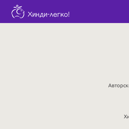
Авторск
Х