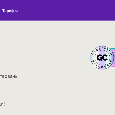
Тарифы
ствованы
и!