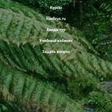
Курсы
hindirus.ru
Хинди тур
Учебный кабинет
Задать вопрос